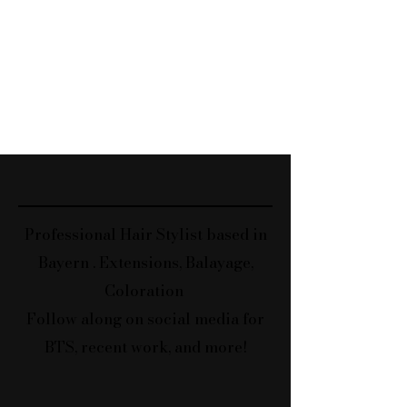
Professional Hair Stylist based in
Bayern . Extensions, Balayage,
Coloration
Follow along on social media for
BTS, recent work, and more!