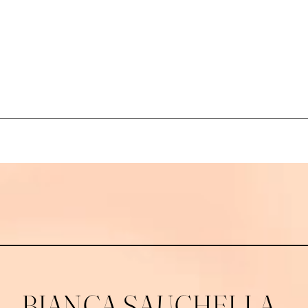
Kontaktangaben
Friedrichstraße 9, Selb, Deutschland
+ +49 (0) 9287998494
info@bs-beautysalon.com
BIANCA SAUCHELLA